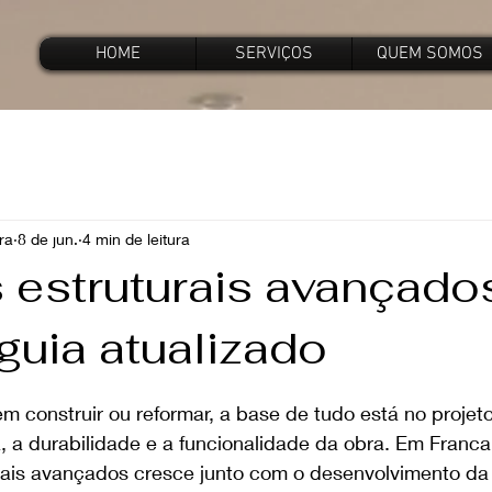
HOME
SERVIÇOS
QUEM SOMOS
ra
8 de jun.
4 min de leitura
s estruturais avançad
guia atualizado
e 5 estrelas.
onstruir ou reformar, a base de tudo está no projeto e
, a durabilidade e a funcionalidade da obra. Em Franc
urais avançados cresce junto com o desenvolvimento da