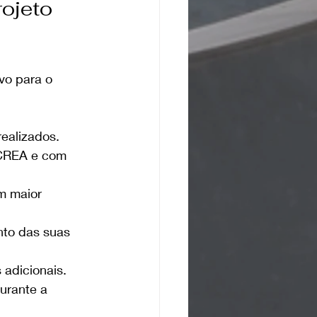
ojeto 
vo para o 
 realizados.
 CREA e com 
m maior 
nto das suas 
 adicionais.
rante a 