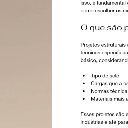
isso, é fundamental
como escolher os mel
O que são p
Projetos estruturai
técnicas específicas
básico, considerand
Tipo de solo
Cargas que a es
Normas técnica
Materiais mais
Esses projetos são e
indústrias e até par