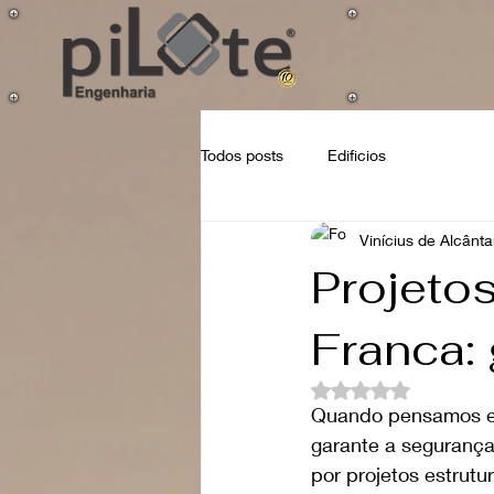
Todos posts
Edificios
Vinícius de Alcânta
Projeto
Franca: 
Avaliado com NaN d
Quando pensamos em c
garante a segurança
por projetos estrut