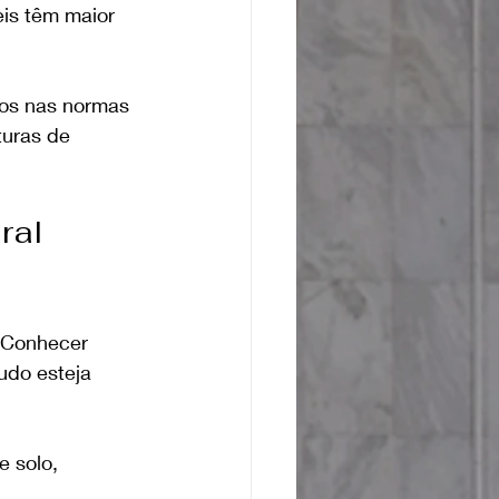
is têm maior 
dos nas normas 
turas de 
ral 
. Conhecer 
udo esteja 
e solo, 