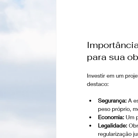
Importância
para sua ob
Investir em um projet
destaco:
Segurança:
 A e
peso próprio, m
Economia:
 Um p
Legalidade:
 Obr
regularização ju