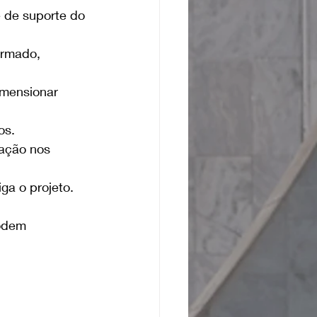
 de suporte do 
armado, 
mensionar 
os.
ação nos 
ga o projeto.
odem 