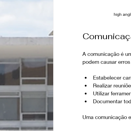
high ang
Comunicação
A comunicação é um 
podem causar erros e
Estabelecer can
Realizar reuniõ
Utilizar ferrame
Documentar toda
Uma comunicação ef