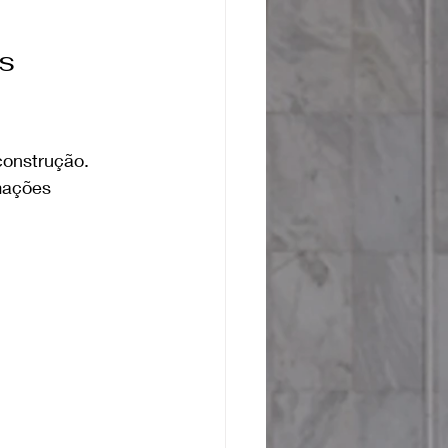
s 
construção. 
mações 