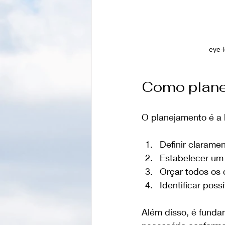
eye-l
Como planej
O planejamento é a 
Definir clarame
Estabelecer um
Orçar todos os 
Identificar poss
Além disso, é fundam