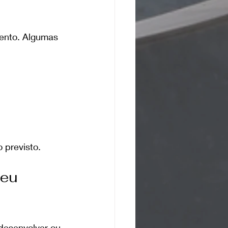
mento. Algumas 
 previsto.
eu 
desenvolver ou 