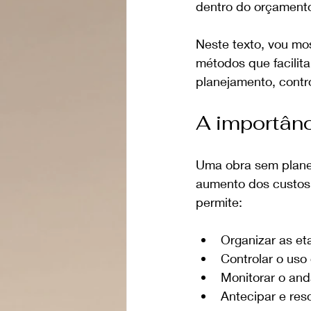
dentro do orçament
Neste texto, vou mo
métodos que facilita
planejamento, contro
A importânc
Uma obra sem planej
aumento dos custos. 
permite:
Organizar as et
Controlar o uso
Monitorar o an
Antecipar e res