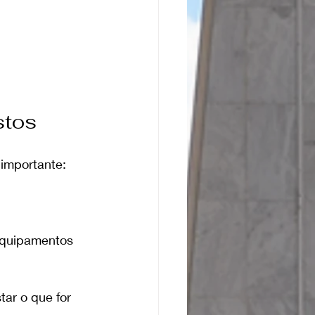
stos
importante:
 equipamentos
ar o que for 