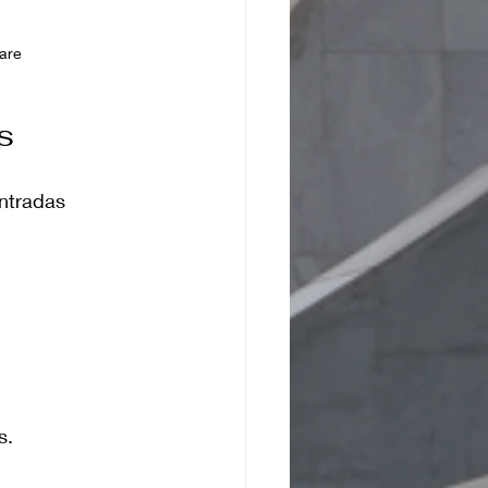
are
s
ntradas 
s.