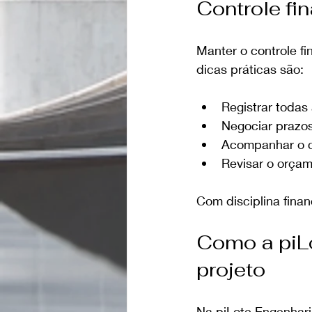
Controle fi
Manter o controle f
dicas práticas são:
Registrar todas
Negociar prazo
Acompanhar o c
Revisar o orça
Com disciplina finan
Como a piLo
projeto
Na piLote Engenhari