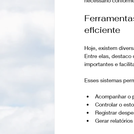
necessário conform
Ferramentas
eficiente
Hoje, existem diver
Entre elas, destaco 
importantes e facil
Esses sistemas per
Acompanhar o p
Controlar o est
Registrar desp
Gerar relatório